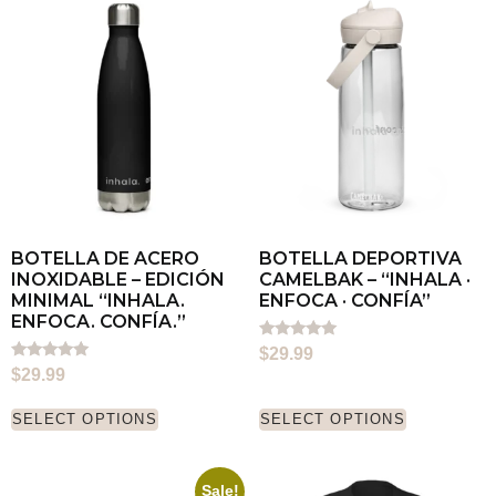
BOTELLA DE ACERO
BOTELLA DEPORTIVA
INOXIDABLE – EDICIÓN
CAMELBAK – “INHALA ·
MINIMAL “INHALA.
ENFOCA · CONFÍA”
ENFOCA. CONFÍA.”
Rated
$
29.99
5.00
Rated
$
29.99
out of 5
5.00
out of 5
SELECT OPTIONS
SELECT OPTIONS
Sale!