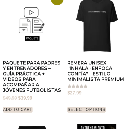
PAQUETE PARA PADRES
REMERA UNISEX
Y ENTRENADORES –
“INHALA · ENFOCA ·
GUÍA PRÁCTICA +
CONFÍA” – ESTILO
VIDEOS PARA
MINIMALISTA PREMIUM
ACOMPAÑAR A
JÓVENES FUTBOLISTAS
Rated
$
27.99
5.00
$
49.99
$
39.99
out of 5
ADD TO CART
SELECT OPTIONS