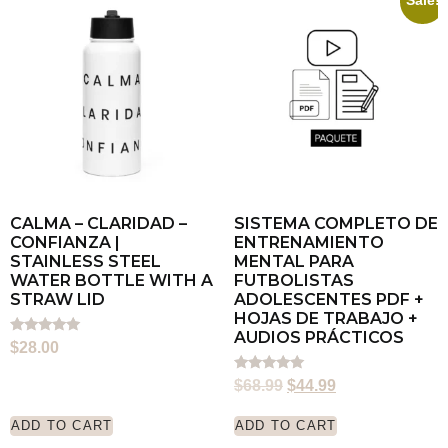
Sale!
CALMA – CLARIDAD –
SISTEMA COMPLETO DE
CONFIANZA |
ENTRENAMIENTO
STAINLESS STEEL
MENTAL PARA
WATER BOTTLE WITH A
FUTBOLISTAS
STRAW LID
ADOLESCENTES PDF +
HOJAS DE TRABAJO +
AUDIOS PRÁCTICOS
Rated
$
28.00
5.00
out of 5
Rated
$
68.99
$
44.99
5.00
out of 5
ADD TO CART
ADD TO CART