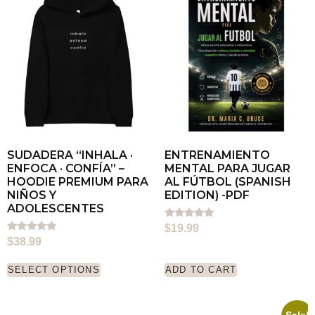
SUDADERA “INHALA ·
ENTRENAMIENTO
ENFOCA · CONFÍA” –
MENTAL PARA JUGAR
HOODIE PREMIUM PARA
AL FÚTBOL (SPANISH
NIÑOS Y
EDITION) -PDF
ADOLESCENTES
Rated
$
19.99
5.00
Rated
$
38.99
out of 5
5.00
out of 5
SELECT OPTIONS
ADD TO CART