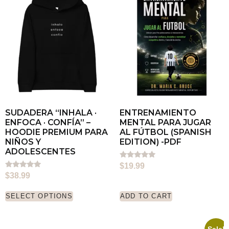
SUDADERA “INHALA ·
ENTRENAMIENTO
ENFOCA · CONFÍA” –
MENTAL PARA JUGAR
HOODIE PREMIUM PARA
AL FÚTBOL (SPANISH
NIÑOS Y
EDITION) -PDF
ADOLESCENTES
Rated
$
19.99
5.00
Rated
$
38.99
out of 5
5.00
out of 5
SELECT OPTIONS
ADD TO CART