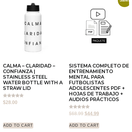
Sale!
CALMA – CLARIDAD –
SISTEMA COMPLETO DE
CONFIANZA |
ENTRENAMIENTO
STAINLESS STEEL
MENTAL PARA
WATER BOTTLE WITH A
FUTBOLISTAS
STRAW LID
ADOLESCENTES PDF +
HOJAS DE TRABAJO +
AUDIOS PRÁCTICOS
Rated
$
28.00
5.00
out of 5
Rated
$
68.99
$
44.99
5.00
out of 5
ADD TO CART
ADD TO CART