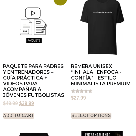
PAQUETE PARA PADRES
REMERA UNISEX
Y ENTRENADORES –
“INHALA · ENFOCA ·
GUÍA PRÁCTICA +
CONFÍA” – ESTILO
VIDEOS PARA
MINIMALISTA PREMIUM
ACOMPAÑAR A
JÓVENES FUTBOLISTAS
Rated
$
27.99
5.00
$
49.99
$
39.99
out of 5
ADD TO CART
SELECT OPTIONS