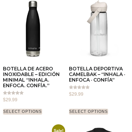
BOTELLA DE ACERO
BOTELLA DEPORTIVA
INOXIDABLE – EDICIÓN
CAMELBAK – “INHALA ·
MINIMAL “INHALA.
ENFOCA · CONFÍA”
ENFOCA. CONFÍA.”
Rated
$
29.99
5.00
Rated
$
29.99
out of 5
5.00
out of 5
SELECT OPTIONS
SELECT OPTIONS
Sale!