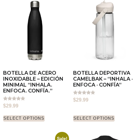
BOTELLA DE ACERO
BOTELLA DEPORTIVA
INOXIDABLE – EDICIÓN
CAMELBAK – “INHALA ·
MINIMAL “INHALA.
ENFOCA · CONFÍA”
ENFOCA. CONFÍA.”
Rated
$
29.99
5.00
Rated
$
29.99
out of 5
5.00
out of 5
SELECT OPTIONS
SELECT OPTIONS
Sale!