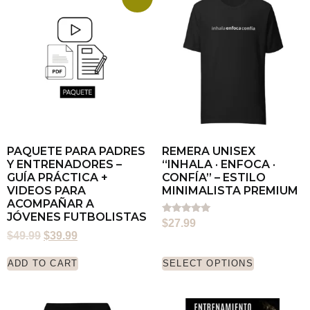
PAQUETE PARA PADRES
REMERA UNISEX
Y ENTRENADORES –
“INHALA · ENFOCA ·
GUÍA PRÁCTICA +
CONFÍA” – ESTILO
VIDEOS PARA
MINIMALISTA PREMIUM
ACOMPAÑAR A
JÓVENES FUTBOLISTAS
Rated
$
27.99
5.00
$
49.99
$
39.99
out of 5
ADD TO CART
SELECT OPTIONS