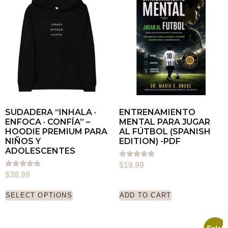
SUDADERA “INHALA ·
ENTRENAMIENTO
ENFOCA · CONFÍA” –
MENTAL PARA JUGAR
HOODIE PREMIUM PARA
AL FÚTBOL (SPANISH
NIÑOS Y
EDITION) -PDF
ADOLESCENTES
Rated
$
19.99
5.00
Rated
$
38.99
out of 5
5.00
out of 5
SELECT OPTIONS
ADD TO CART