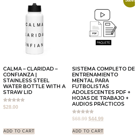
Sale!
CALMA – CLARIDAD –
SISTEMA COMPLETO DE
CONFIANZA |
ENTRENAMIENTO
STAINLESS STEEL
MENTAL PARA
WATER BOTTLE WITH A
FUTBOLISTAS
STRAW LID
ADOLESCENTES PDF +
HOJAS DE TRABAJO +
AUDIOS PRÁCTICOS
Rated
$
28.00
5.00
out of 5
Rated
$
68.99
$
44.99
5.00
out of 5
ADD TO CART
ADD TO CART