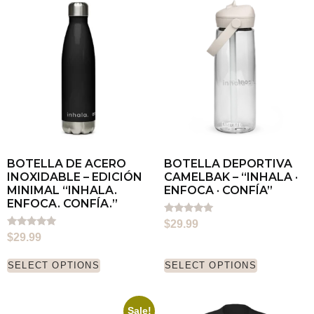
BOTELLA DE ACERO
BOTELLA DEPORTIVA
INOXIDABLE – EDICIÓN
CAMELBAK – “INHALA ·
MINIMAL “INHALA.
ENFOCA · CONFÍA”
ENFOCA. CONFÍA.”
Rated
$
29.99
5.00
Rated
$
29.99
out of 5
5.00
out of 5
SELECT OPTIONS
SELECT OPTIONS
Sale!