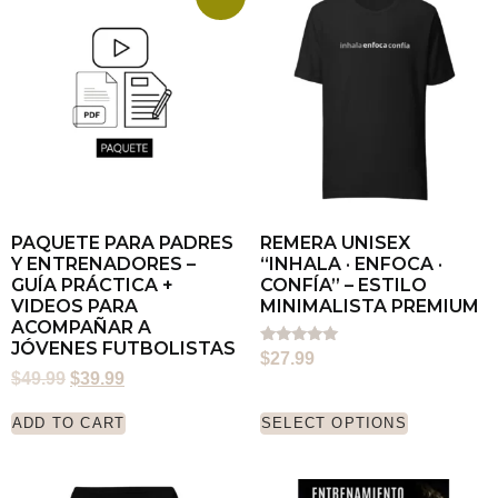
PAQUETE PARA PADRES
REMERA UNISEX
Y ENTRENADORES –
“INHALA · ENFOCA ·
GUÍA PRÁCTICA +
CONFÍA” – ESTILO
VIDEOS PARA
MINIMALISTA PREMIUM
ACOMPAÑAR A
JÓVENES FUTBOLISTAS
Rated
$
27.99
5.00
$
49.99
$
39.99
out of 5
ADD TO CART
SELECT OPTIONS