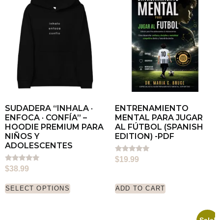
SUDADERA “INHALA ·
ENTRENAMIENTO
ENFOCA · CONFÍA” –
MENTAL PARA JUGAR
HOODIE PREMIUM PARA
AL FÚTBOL (SPANISH
NIÑOS Y
EDITION) -PDF
ADOLESCENTES
Rated
$
19.99
5.00
Rated
$
38.99
out of 5
5.00
out of 5
SELECT OPTIONS
ADD TO CART