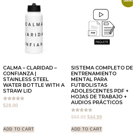
Sale!
CALMA – CLARIDAD –
SISTEMA COMPLETO DE
CONFIANZA |
ENTRENAMIENTO
STAINLESS STEEL
MENTAL PARA
WATER BOTTLE WITH A
FUTBOLISTAS
STRAW LID
ADOLESCENTES PDF +
HOJAS DE TRABAJO +
AUDIOS PRÁCTICOS
Rated
$
28.00
5.00
out of 5
Rated
$
68.99
$
44.99
5.00
out of 5
ADD TO CART
ADD TO CART