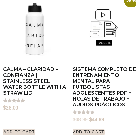
Sale!
CALMA – CLARIDAD –
SISTEMA COMPLETO DE
CONFIANZA |
ENTRENAMIENTO
STAINLESS STEEL
MENTAL PARA
WATER BOTTLE WITH A
FUTBOLISTAS
STRAW LID
ADOLESCENTES PDF +
HOJAS DE TRABAJO +
AUDIOS PRÁCTICOS
Rated
$
28.00
5.00
out of 5
Rated
$
68.99
$
44.99
5.00
out of 5
ADD TO CART
ADD TO CART