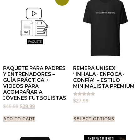
PAQUETE PARA PADRES
REMERA UNISEX
Y ENTRENADORES –
“INHALA · ENFOCA ·
GUÍA PRÁCTICA +
CONFÍA” – ESTILO
VIDEOS PARA
MINIMALISTA PREMIUM
ACOMPAÑAR A
JÓVENES FUTBOLISTAS
Rated
$
27.99
5.00
$
49.99
$
39.99
out of 5
ADD TO CART
SELECT OPTIONS