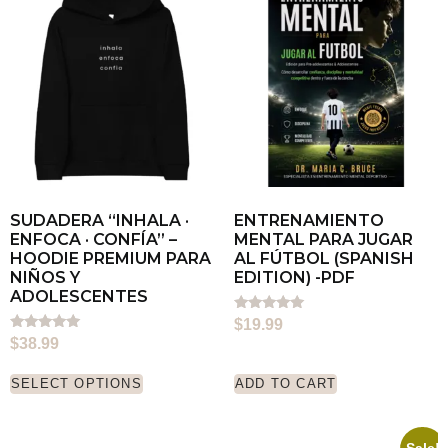
SUDADERA “INHALA ·
ENTRENAMIENTO
ENFOCA · CONFÍA” –
MENTAL PARA JUGAR
HOODIE PREMIUM PARA
AL FÚTBOL (SPANISH
NIÑOS Y
EDITION) -PDF
ADOLESCENTES
Rated
$
19.99
5.00
Rated
$
38.99
out of 5
5.00
out of 5
SELECT OPTIONS
ADD TO CART