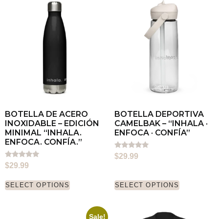
BOTELLA DE ACERO
BOTELLA DEPORTIVA
INOXIDABLE – EDICIÓN
CAMELBAK – “INHALA ·
MINIMAL “INHALA.
ENFOCA · CONFÍA”
ENFOCA. CONFÍA.”
Rated
$
29.99
5.00
Rated
$
29.99
out of 5
5.00
out of 5
SELECT OPTIONS
SELECT OPTIONS
Sale!