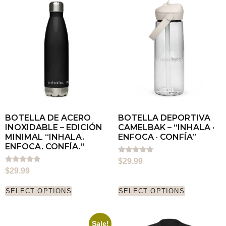
BOTELLA DE ACERO
BOTELLA DEPORTIVA
INOXIDABLE – EDICIÓN
CAMELBAK – “INHALA ·
MINIMAL “INHALA.
ENFOCA · CONFÍA”
ENFOCA. CONFÍA.”
Rated
$
29.99
5.00
Rated
$
29.99
out of 5
5.00
out of 5
SELECT OPTIONS
SELECT OPTIONS
Sale!