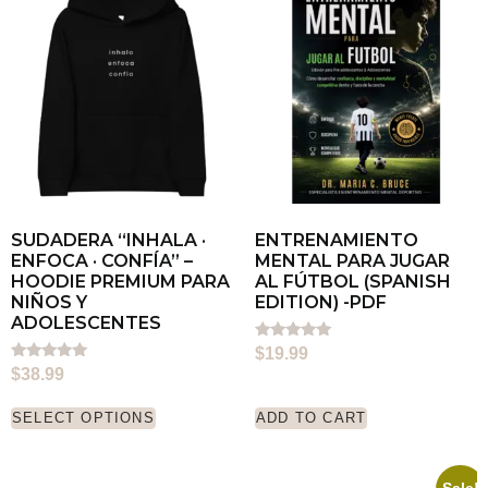
SUDADERA “INHALA ·
ENTRENAMIENTO
ENFOCA · CONFÍA” –
MENTAL PARA JUGAR
HOODIE PREMIUM PARA
AL FÚTBOL (SPANISH
NIÑOS Y
EDITION) -PDF
ADOLESCENTES
Rated
$
19.99
5.00
Rated
$
38.99
out of 5
5.00
out of 5
SELECT OPTIONS
ADD TO CART