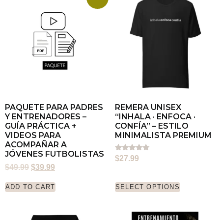
PAQUETE PARA PADRES
REMERA UNISEX
Y ENTRENADORES –
“INHALA · ENFOCA ·
GUÍA PRÁCTICA +
CONFÍA” – ESTILO
VIDEOS PARA
MINIMALISTA PREMIUM
ACOMPAÑAR A
JÓVENES FUTBOLISTAS
Rated
$
27.99
5.00
$
49.99
$
39.99
out of 5
ADD TO CART
SELECT OPTIONS