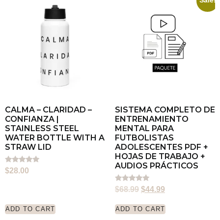
Sale!
CALMA – CLARIDAD –
SISTEMA COMPLETO DE
CONFIANZA |
ENTRENAMIENTO
STAINLESS STEEL
MENTAL PARA
WATER BOTTLE WITH A
FUTBOLISTAS
STRAW LID
ADOLESCENTES PDF +
HOJAS DE TRABAJO +
AUDIOS PRÁCTICOS
Rated
$
28.00
5.00
out of 5
Rated
$
68.99
$
44.99
5.00
out of 5
ADD TO CART
ADD TO CART