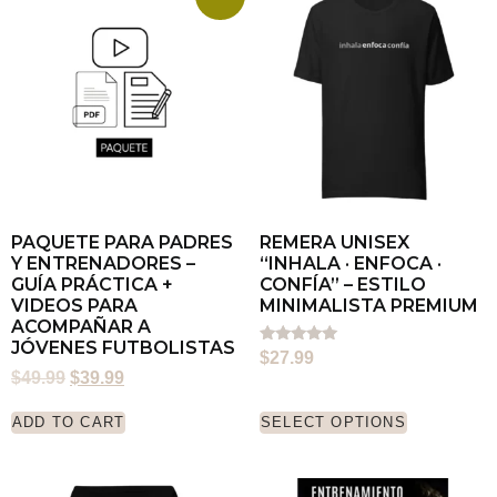
PAQUETE PARA PADRES
REMERA UNISEX
Y ENTRENADORES –
“INHALA · ENFOCA ·
GUÍA PRÁCTICA +
CONFÍA” – ESTILO
VIDEOS PARA
MINIMALISTA PREMIUM
ACOMPAÑAR A
JÓVENES FUTBOLISTAS
Rated
$
27.99
5.00
$
49.99
$
39.99
out of 5
ADD TO CART
SELECT OPTIONS