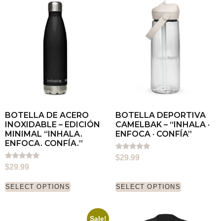
BOTELLA DE ACERO
BOTELLA DEPORTIVA
INOXIDABLE – EDICIÓN
CAMELBAK – “INHALA ·
MINIMAL “INHALA.
ENFOCA · CONFÍA”
ENFOCA. CONFÍA.”
Rated
$
29.99
5.00
Rated
$
29.99
out of 5
5.00
out of 5
SELECT OPTIONS
SELECT OPTIONS
Sale!