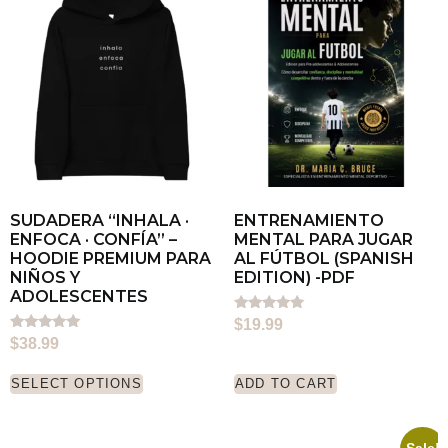
SUDADERA “INHALA ·
ENTRENAMIENTO
ENFOCA · CONFÍA” –
MENTAL PARA JUGAR
HOODIE PREMIUM PARA
AL FÚTBOL (SPANISH
NIÑOS Y
EDITION) -PDF
ADOLESCENTES
Rated
$
19.99
5.00
Rated
$
38.99
out of 5
5.00
out of 5
SELECT OPTIONS
ADD TO CART