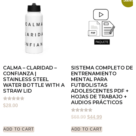
Sale!
CALMA – CLARIDAD –
SISTEMA COMPLETO DE
CONFIANZA |
ENTRENAMIENTO
STAINLESS STEEL
MENTAL PARA
WATER BOTTLE WITH A
FUTBOLISTAS
STRAW LID
ADOLESCENTES PDF +
HOJAS DE TRABAJO +
AUDIOS PRÁCTICOS
Rated
$
28.00
5.00
out of 5
Rated
$
68.99
$
44.99
5.00
out of 5
ADD TO CART
ADD TO CART