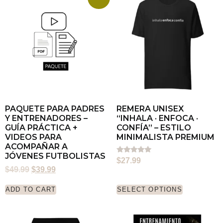
PAQUETE PARA PADRES
REMERA UNISEX
Y ENTRENADORES –
“INHALA · ENFOCA ·
GUÍA PRÁCTICA +
CONFÍA” – ESTILO
VIDEOS PARA
MINIMALISTA PREMIUM
ACOMPAÑAR A
JÓVENES FUTBOLISTAS
Rated
$
27.99
5.00
$
49.99
$
39.99
out of 5
ADD TO CART
SELECT OPTIONS