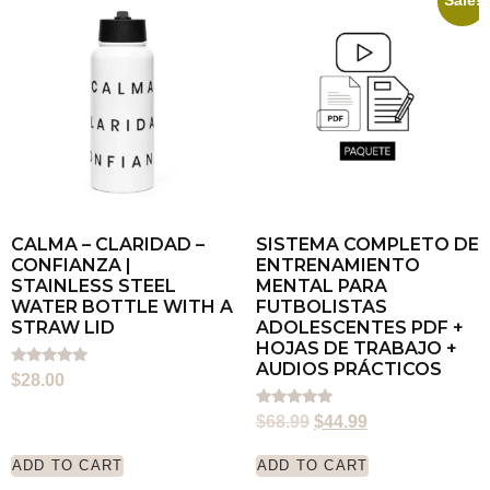
Sale!
CALMA – CLARIDAD –
SISTEMA COMPLETO DE
CONFIANZA |
ENTRENAMIENTO
STAINLESS STEEL
MENTAL PARA
WATER BOTTLE WITH A
FUTBOLISTAS
STRAW LID
ADOLESCENTES PDF +
HOJAS DE TRABAJO +
AUDIOS PRÁCTICOS
Rated
$
28.00
5.00
out of 5
Rated
$
68.99
$
44.99
5.00
out of 5
ADD TO CART
ADD TO CART