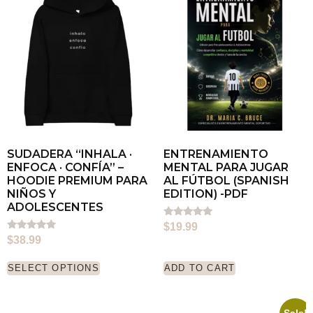
SUDADERA “INHALA ·
ENTRENAMIENTO
ENFOCA · CONFÍA” –
MENTAL PARA JUGAR
HOODIE PREMIUM PARA
AL FÚTBOL (SPANISH
NIÑOS Y
EDITION) -PDF
ADOLESCENTES
Rated
$
19.99
5.00
Rated
$
38.99
out of 5
5.00
out of 5
SELECT OPTIONS
ADD TO CART