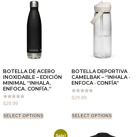
BOTELLA DE ACERO
BOTELLA DEPORTIVA
INOXIDABLE – EDICIÓN
CAMELBAK – “INHALA ·
MINIMAL “INHALA.
ENFOCA · CONFÍA”
ENFOCA. CONFÍA.”
Rated
$
29.99
5.00
Rated
$
29.99
out of 5
5.00
out of 5
SELECT OPTIONS
SELECT OPTIONS
Sale!