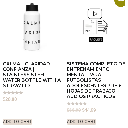
Sale!
CALMA – CLARIDAD –
SISTEMA COMPLETO DE
CONFIANZA |
ENTRENAMIENTO
STAINLESS STEEL
MENTAL PARA
WATER BOTTLE WITH A
FUTBOLISTAS
STRAW LID
ADOLESCENTES PDF +
HOJAS DE TRABAJO +
AUDIOS PRÁCTICOS
Rated
$
28.00
5.00
out of 5
Rated
$
68.99
$
44.99
5.00
out of 5
ADD TO CART
ADD TO CART