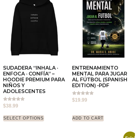
SUDADERA “INHALA ·
ENTRENAMIENTO
ENFOCA · CONFÍA” –
MENTAL PARA JUGAR
HOODIE PREMIUM PARA
AL FÚTBOL (SPANISH
NIÑOS Y
EDITION) -PDF
ADOLESCENTES
Rated
$
19.99
5.00
Rated
$
38.99
out of 5
5.00
out of 5
SELECT OPTIONS
ADD TO CART