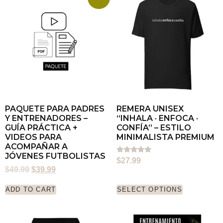
PAQUETE PARA PADRES
REMERA UNISEX
Y ENTRENADORES –
“INHALA · ENFOCA ·
GUÍA PRÁCTICA +
CONFÍA” – ESTILO
VIDEOS PARA
MINIMALISTA PREMIUM
ACOMPAÑAR A
JÓVENES FUTBOLISTAS
Rated
$
27.99
5.00
$
49.99
$
39.99
out of 5
ADD TO CART
SELECT OPTIONS