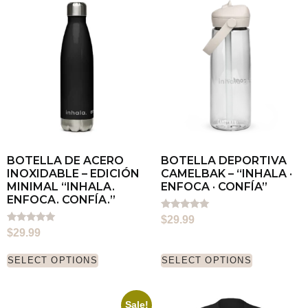
BOTELLA DE ACERO
BOTELLA DEPORTIVA
INOXIDABLE – EDICIÓN
CAMELBAK – “INHALA ·
MINIMAL “INHALA.
ENFOCA · CONFÍA”
ENFOCA. CONFÍA.”
Rated
$
29.99
5.00
Rated
$
29.99
out of 5
5.00
out of 5
SELECT OPTIONS
SELECT OPTIONS
Sale!